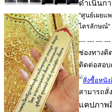
ดำเนินกา
"ศูนย์เผยแ
ไตรลักษณ์"
--- --- --- ---
ช่องทางติ
ติดต่อสอบถา
สามารถสั่ง
แคปภาพสิน