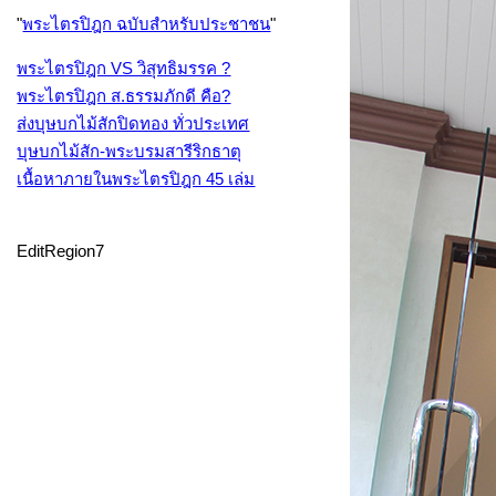
"
พระไตรปิฎก ฉบับสำหรับประชาชน
"
พระไตรปิฎก VS วิสุทธิมรรค ?
พระไตรปิฎก ส.ธรรมภักดี คือ?
ส่งบุษบกไม้สักปิดทอง ทั่วประเทศ
บุษบกไม้สัก-พระบรมสารีริกธาตุ
เนื้อหาภายในพระไตรปิฎก 45 เล่ม
EditRegion7