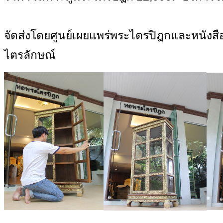
จัดส่งโดยศูนย์เผยแพร่พระไตรปิฎกและหนัง
ไตรลักษณ์