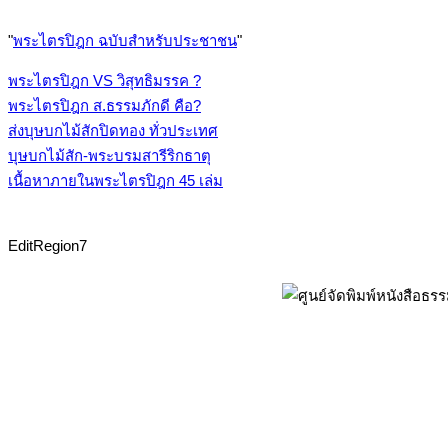
"
พระไตรปิฎก ฉบับสำหรับประชาชน
"
พระไตรปิฎก VS วิสุทธิมรรค ?
พระไตรปิฎก ส.ธรรมภักดี คือ?
ส่งบุษบกไม้สักปิดทอง ทั่วประเทศ
บุษบกไม้สัก-พระบรมสารีริกธาตุ
เนื้อหาภายในพระไตรปิฎก 45 เล่ม
EditRegion7