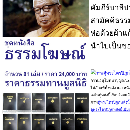
คัมภีร์บาลี
สามัคคีธรรม
ห่อด้วยผ้าแ
นำไปเป็นข
กราบอนุโมทนาบุญคณะเจ
ไม้สักแท้ทั้งหลัง และหน
ลงในตู้หลังนี้เรียบร้อยแ
ภาพ
ตู้พระไตรปิฎกหลัง
ตู้พระไตรปิฎกหลังนี้เพิ่มเ