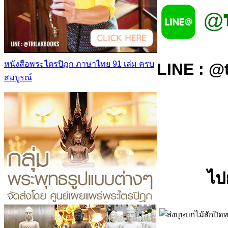
หนังสือพระไตรปิฎก ภาษาไทย 91 เล่ม ครบ
LINE : @
สมบูรณ์
ไป