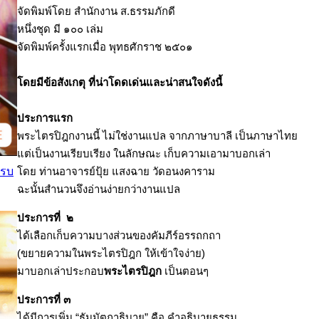
จัดพิมพ์โดย สำนักงาน ส.ธรรมภักดี
หนึ่งชุด มี ๑๐๐ เล่ม
จัดพิมพ์ครั้งแรกเมื่อ พุทธศักราช ๒๕๐๑
โดยมีข้อสังเกตุ ที่น่าโดดเด่นและน่าสนใจดังนี้
ประการแรก
พระไตรปิฎกงานนี้ ไม่ใช่งานแปล จากภาษาบาลี เป็นภาษาไทย
แต่เป็นงานเรียบเรียง ในลักษณะ เก็บความเอามาบอกเล่า
โดย ท่านอาจารย์ปุ้ย แสงฉาย วัดอนงคาราม
ครบ
ฉะนั้นสำนวนจึงอ่านง่ายกว่างานแปล
ประการที่ ๒
ได้เลือกเก็บความบางส่วนของคัมภีร์อรรถกถา
(ขยายความในพระไตรปิฎก ให้เข้าใจง่าย)
มาบอกเล่าประกอบ
พระไตรปิฎก
เป็นตอนๆ
ประการที่ ๓
ได้มีการเพิ่ม “ธัมมัตถาธิบาย” คือ คำอธิบายธรรม