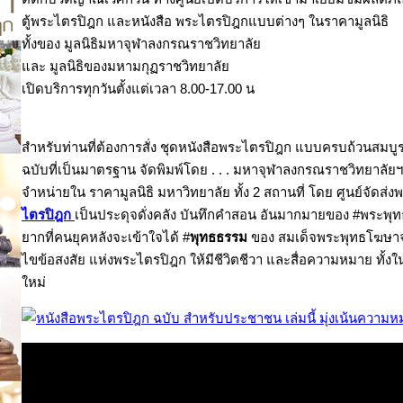
ตู้พระไตรปิฎก และหนังสือ พระไตรปิฎกแบบต่างๆ ในราคามูลนิธิ
ทั้งของ มูลนิธิมหาจุฬาลงกรณราชวิทยาลัย
และ มูลนิธิของมหามกุฏราชวิทยาลัย
เปิดบริการทุกวันตั้งแต่เวลา 8.00-17.00 น
สำหรับท่านที่ต้องการสั่ง ชุดหนังสือพระไตรปิฎก แบบครบถ้วนสมบู
ฉบับที่เป็นมาตรฐาน จัดพิมพ์โดย . . . มหาจุฬาลงกรณราชวิทยาลัย
จำหน่ายใน ราคามูลนิธิ มหาวิทยาลัย ทั้ง 2 สถานที่ โดย ศูนย์จัดส่
ไตรปิฎก
เป็นประดุจดั่งคลัง บันทึกคำสอน อันมากมายของ #พระพุทธ
ยากที่คนยุคหลังจะเข้าใจได้ #
พุทธธรรม
ของ สมเด็จพระพุทธโฆษาจาร
ไขข้อสงสัย แห่งพระไตรปิฎก ให้มีชีวิตชีวา และสื่อความหมาย ทั
ใหม่