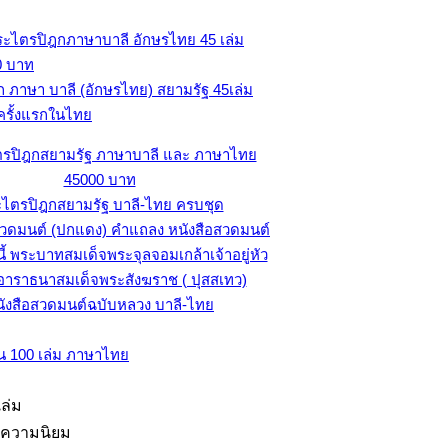
 ภาษา บาลี (อักษรไทย) สยามรัฐ
45เล่ม
มครั้งแรกในไทย
ไตรปิฎกสยามรัฐ บาลี-ไทย ครบชุด
ังสือสวดมนต์ฉบับหลวง บาลี-ไทย
ล่ม
ับความนิยม