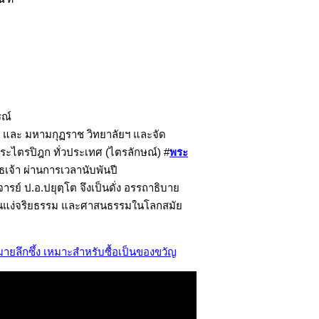
รณ์
ฯ และ มหามกุฏราช วิทยาลัยฯ และจัด
งพระไตรปิฎก ทั่วประเทศ (ไตรลักษณ์) #
พระ
เจ้า ผ่านการเวลานับพันปี
ย์ ป.อ.ปยุตฺโต จึงเป็นดั่ง อรรถาธิบาย
้งในแง่จริยธรรม และศาสนธรรมในโลกสมัย