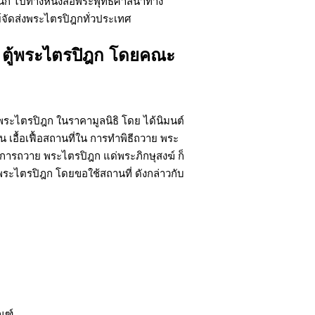
หนัก ไปทางหนังสือพระพุทธศาสนาทาง
 ตู้พระไตรปิฎก โดยคณะ
อ พระไตรปิฎก ในราคามูลนิธิ โดย ได้นิมนต์
น เอื้อเฟื้อสถานที่ใน การทำพิธีถวาย พระ
นการถวาย พระไตรปิฎก แด่พระภิกษุสงฆ์ ก็
ระไตรปิฎก โดยขอใช้สถานที่ ดังกล่าวกับ
ณฑ์