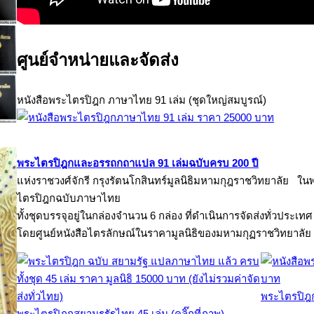
ศูนย์จำหน่ายและจัดส่ง
หนังสือพระไตรปิฎก ภาษาไทย 91 เล่ม (ชุดใหญ่สมบูรณ์)
พระไตรปิฎกและอรรถกถาแปล 91 เล่มฉบับครบ 200 ปี
แห่งราชวงศ์จักรี กรุงรัตนโกสินทร์มูลนิธิมหามกุฎราชวิทยาลัย ในพร
ไตรปิฎกฉบับภาษาไทย
ทั้งชุดบรรจุอยู่ในกล่องจำนวน 6 กล่อง ที่ดำเนินการจัดส่งทั่วประเทศ
โดยศูนย์หนังสือไตรลักษณ์ในราคามูลนิธิของมหามกุฏราชวิทยาลัย
พระไตรปิฎก
พระไตรปิฎกสยามรรัฐไทย 45 เล่ม (คลิ๊กที่ภาพ)