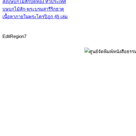
ส่งบุษบกไม้สักปิดทอง ทั่วประเทศ
บุษบกไม้สัก-พระบรมสารีริกธาตุ
เนื้อหาภายในพระไตรปิฎก 45 เล่ม
EditRegion7