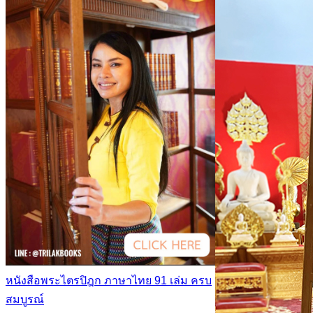
หนังสือพระไตรปิฎก ภาษาไทย 91 เล่ม ครบ
สมบูรณ์