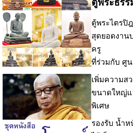
ตู้พระธร
ตู้พระไตรป
สุดยอดงานปร
ครู
ที่ร่วมกับ ศ
เพิ่มความส
ขนาดใหญ่แล
พิเศษ
รองรับ น้ำหน