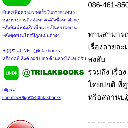
086-461-850
#และเพื่อความรวดเร็วในการสนทนา
ช่องทางการติดต่อทาง/ #สั่งซื้อทางLine
~สั่งพิมพ์หนังสือเพื่อแจกเป็นธรรมทาน
ท่านสามารถ
~สั่งชุดพระไตรปิฎกแบบต่างๆ
เรื่องลายละ
👨🏻‍💻 #LINE : @trilakbooks
สงสัย
หรือกดที่ ลิงค์ add Line ด้านล่างได้เลยครับ
รวมถึง เรื่อ
โดยปกติ ที่
https://
หรือสถานปฏิ
line.me/R/ti/p/%40trilakbooks
--- --- --- --- 