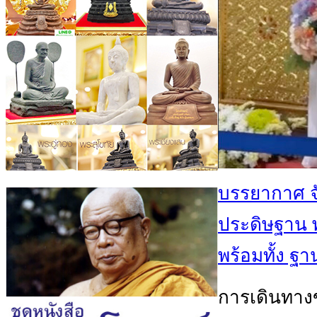
บรรยากาศ จัด
ประดิษฐาน 
พร้อมทั้ง ฐา
การเดินทา