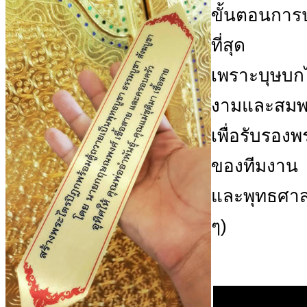
ขั้นตอนการป
ที่สุด
เพราะบุษบก
งามและสมพระ
เพื่อรับรอง
ของทีมงาน
และพุทธศาส
ๆ)