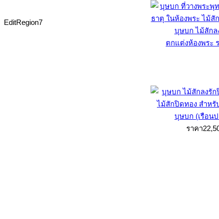
EditRegion7
บุษบก ไม้สักล
ตกแต่งห้องพระ ร
บุษบก (เรือน
ราคา22,5