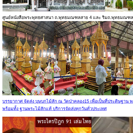
ศูนย์หนังสือพระพุทธศาสนา ถ.พุทธมณฑลสาย 4 และ ริมถ.พุทธมณฑ
บรรยากาศ จัดส่ง บุษบกไม้สัก ณ วัดป่าคลอง15 เพื่อเป็นที่ประดิษฐาน
พร้อมทั้ง ฐานพระไม้สักแท้ บริการจัดส่งทุกวันทั่วประเทศ