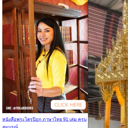
หนังสือพระไตรปิฎก ภาษาไทย 91 เล่ม ครบ
สมบูรณ์