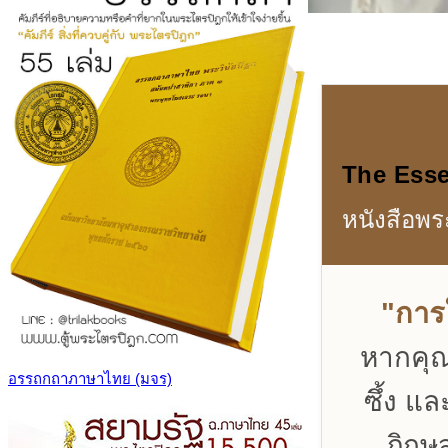
The Esse
หนังสือพ
"การ
หากคุณ
อรรถกถาภาษาไทย (มจร)
ซึ้ง แ
ภิกษ