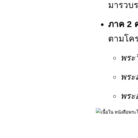
มารวบรว
ภาค 2 ค
ตามโครง
พระว
พระส
พระ