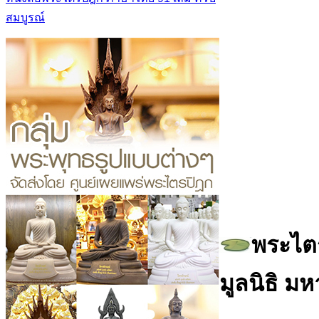
สมบูรณ์
พระไต
มูลนิธิ ม