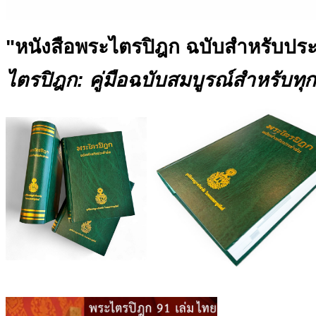
"หนังสือพระไตรปิฎก ฉบับสำหรับป
ไตรปิฎก: คู่มือฉบับสมบูรณ์สำหรับทุ