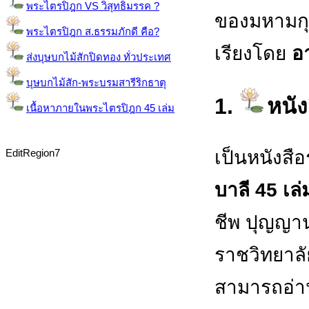
พระไตรปิฎก VS วิสุทธิมรรค ?
ของมหามกุฏ
พระไตรปิฎก ส.ธรรมภักดี คือ?
เรียงโดย
อ
ส่งบุษบกไม้สักปิดทอง ทั่วประเทศ
บุษบกไม้สัก-พระบรมสารีริกธาตุ
1.
หนัง
เนื้อหาภายในพระไตรปิฎก 45 เล่ม
เป็นหนังสือ
EditRegion7
บาลี 45 เล
ชีพ ปุญญา
ราชวิทยาลัย)
สามารถอ่า