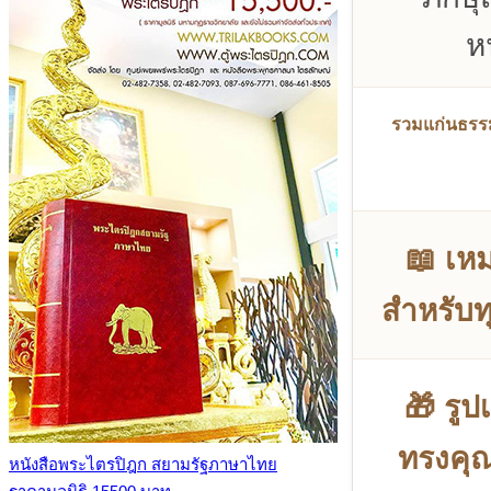
ห
รวมแก่นธรรม
📖 เห
สำหรับท
🎁 รูป
ทรงคุณ
หนังสือพระไตรปิฎก สยามรัฐภาษาไทย