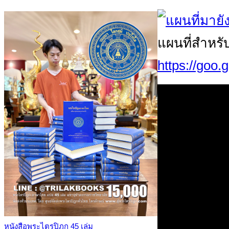
แผนที่สำหรั
https://goo
หนังสือพระไตรปิฎก 45 เล่ม