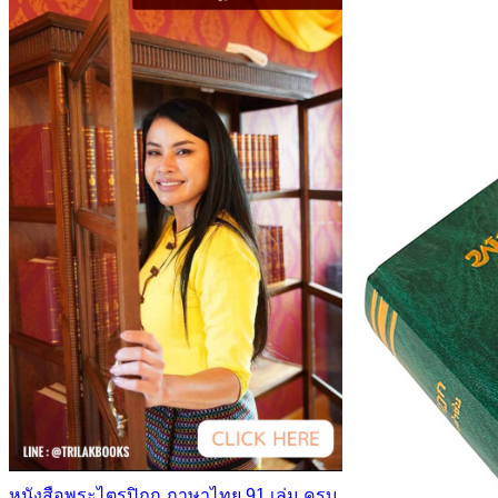
หนังสือพระไตรปิฎก ภาษาไทย 91 เล่ม ครบ