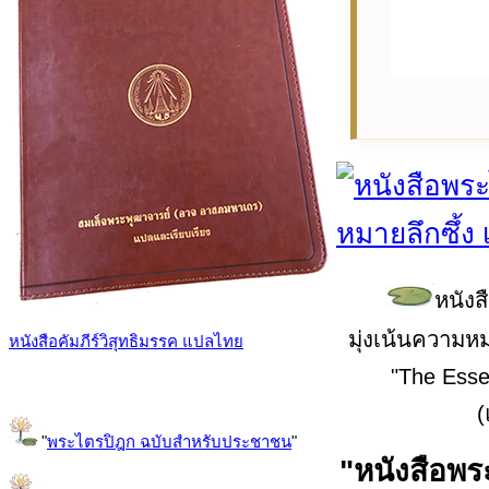
หนังส
มุ่งเน้นความหม
หนังสือคัมภีร์วิสุทธิมรรค แปลไทย
"The Esse
(
"
พระไตรปิฎก ฉบับสำหรับประชาชน
"
"หนังสือพ