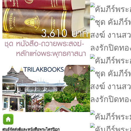
ศูนย์จัดส่งตู้และหนังสือพระไตรปิฎก