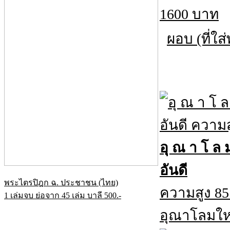
ผอบ (ที่ใส
อุ ณ า โ ล 
อันดี
พระไตรปิฎก ฉ. ประชาชน (ไทย)
ความสูง 8
1 เล่มจบ ย่อจาก 45 เล่ม บาลี 500.-
อุณาโลมใหญ