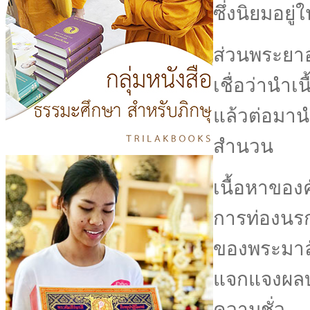
ซึ่งนิยมอยู่
ส่วนพระยาอ
เชื่อว่านำเน
แล้วต่อมา
สำนวน
เนื้อหาของ
การท่องนร
ของพระมาล
แจกแจงผลบ
ความชั่ว