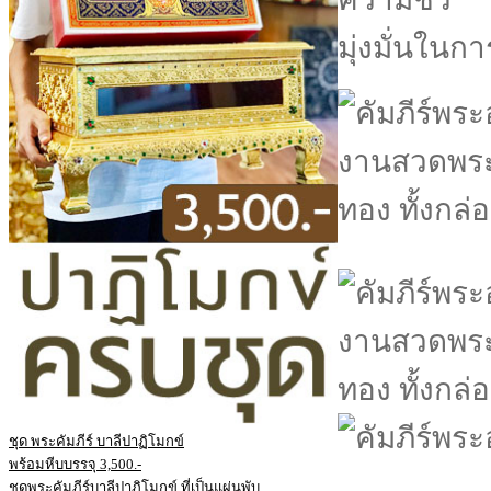
มุ่งมั่นในก
ชุด พระคัมภีร์ บาลีปาฏิโมกข์
พร้อมหีบบรรจุ 3,500.-
ชุดพระคัมภีร์บาลีปาฏิโมกข์ ที่เป็นแผ่นพับ