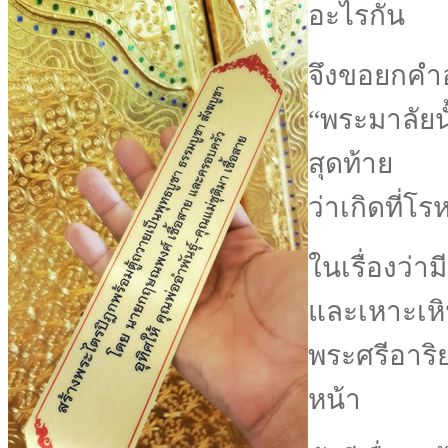
อะไรกัน
จึงขอยกคำ
“พระมาลัยน
สุดท้าย
ว่าเกิดที่
ในเรื่องว่า
และเหาะเห
พระศรีอาริ
หน้า