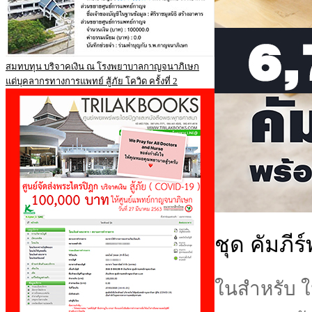
สมทบทุน บริจาคเงิน ณ โรงพยาบาลกาญจนาภิเษก
แด่บุคลากรทางการแพทย์ สู้ภัย โควิด ครั้งที่ 2
ชุด คัมภีร
ในสำหรับ ใ