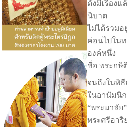
ดังมีเรื่องแล
นิบาต
ไม่ได้รวมอย
ค่อนไปในท
องค์หนึ่ง
ชื่อ พระกษ
จนถึงในพิธ
ในอานัมนิ
“พระมาลัย”
พระศรีอาริ