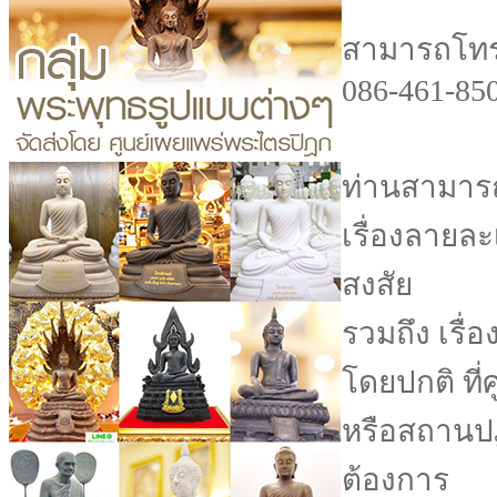
สามารถโทร.
086-461-850
ท่านสามารถ
เรื่องลายล
สงสัย
รวมถึง เรื่
โดยปกติ ที่
หรือสถานปฏ
ต้องการ