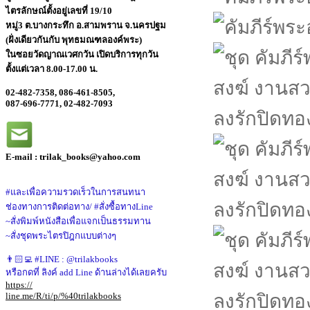
ไตรลักษณ์
ตั้งอยู่เลขที่ 19/10
หมู่3 ต.บางกระทึก อ.สามพราน จ.นครปฐม
(ฝั่งเดียวกันกับ พุทธมณฑลองค์พระ)
ในซอยวัดญาณเวศกวัน เปิดบริการทุกวัน
ตั้งแต่เวลา 8.00-17.00 น.
02-482-7358,
086-461-8505,
087-696-7771,
02-482-7093
E-mail : trilak_books@yahoo.com
#และเพื่อความรวดเร็วในการสนทนา
ช่องทางการติดต่อทาง/ #สั่งซื้อทางLine
~สั่งพิมพ์หนังสือเพื่อแจกเป็นธรรมทาน
~สั่งชุดพระไตรปิฎกแบบต่างๆ
👨🏻‍💻 #LINE : @trilakbooks
หรือกดที่ ลิงค์ add Line ด้านล่างได้เลยครับ
https://
line.me/R/ti/p/%40trilakbooks