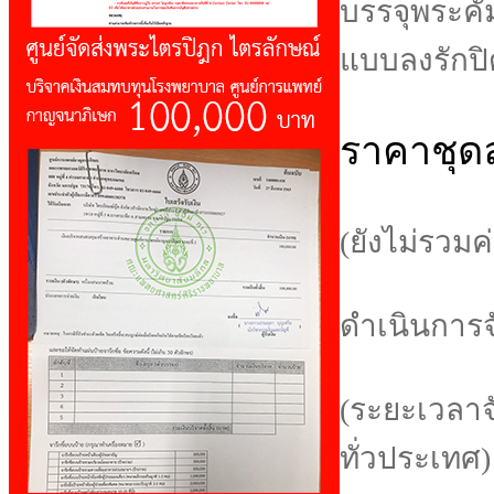
บรรจุพระคัม
แบบลงรักปิ
ราคาชุดล
(ยังไม่รวมค่
ดำเนินการจ
(ระยะเวลาจั
ทั่วประเทศ)