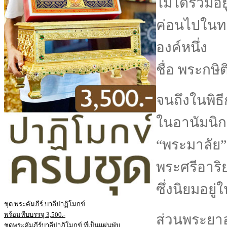
ไม่ได้รวมอย
ค่อนไปในท
องค์หนึ่ง
ชื่อ พระกษ
จนถึงในพิธ
ในอานัมนิ
“พระมาลัย”
พระศรีอาริ
ซึ่งนิยมอยู่
ชุด พระคัมภีร์ บาลีปาฏิโมกข์
พร้อมหีบบรรจุ 3,500.-
ส่วนพระยาอ
ชุดพระคัมภีร์บาลีปาฏิโมกข์ ที่เป็นแผ่นพับ