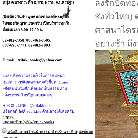
หมู่3 ต.บางกระทึก อ.สามพราน จ.นครปฐม
(ฝั่งเดียวกันกับ พุทธมณฑลองค์พระ)
ในซอยวัดญาณเวศกวัน เปิดบริการทุกวัน
ตั้งแต่เวลา 8.00-17.00 น.
02-482-7358,
086-461-8505,
087-696-7771,
02-482-7093
E-mail : trilak_books@yahoo.com
#และเพื่อความรวดเร็วในการสนทนา
ช่องทางการติดต่อทาง/ #สั่งซื้อทางLine
~สั่งพิมพ์หนังสือเพื่อแจกเป็นธรรมทาน
~สั่งชุดพระไตรปิฎกแบบต่างๆ
👨🏻‍💻 #LINE : @trilakbooks
หรือกดที่ ลิงค์ add Line ด้านล่างได้เลยครับ
https://
line.me/R/ti/p/%40trilakbooks