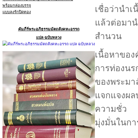
พร้อมกล่องบรรจุ
เชื่อว่านำเน
แบบลงรักปิดทอง
แล้วต่อมา
คัมภีร์พระอภิธรรมมัตถสังคหะอรรถ
สำนวน
แปล ฉบับหลวง
เนื้อหาของ
การท่องนร
ของพระมาล
แจกแจงผลบ
ความชั่ว
มุ่งมั่นในก