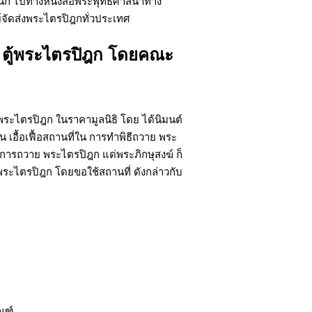
หนัก ไปทางหนังสือพระพุทธศาสนาทาง
 ตู้พระไตรปิฎก โดยคณะ
อ พระไตรปิฎก ในราคามูลนิธิ โดย ได้นิมนต์
น เอื้อเฟื้อสถานที่ใน การทำพิธีถวาย พระ
นการถวาย พระไตรปิฎก แด่พระภิกษุสงฆ์ ก็
ระไตรปิฎก โดยขอใช้สถานที่ ดังกล่าวกับ
ณฑ์