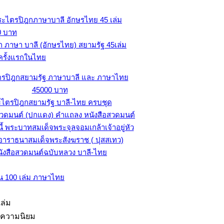
 ภาษา บาลี (อักษรไทย) สยามรัฐ
45เล่ม
มครั้งแรกในไทย
ไตรปิฎกสยามรัฐ บาลี-ไทย ครบชุด
ังสือสวดมนต์ฉบับหลวง บาลี-ไทย
ล่ม
ับความนิยม