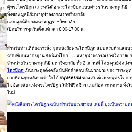
ตู้พระไตรปิฎก และหนังสือ พระไตรปิฎกแบบต่างๆ ในราคามูลนิธิ
ทั้งของ มูลนิธิมหาจุฬาลงกรณราชวิทยาลัย
และ มูลนิธิของมหามกุฏราชวิทยาลัย
เปิดบริการทุกวันตั้งแต่เวลา 8.00-17.00 น
สำหรับท่านที่ต้องการสั่ง ชุดหนังสือพระไตรปิฎก แบบครบถ้วนสมบู
ฉบับที่เป็นมาตรฐาน จัดพิมพ์โดย . . . มหาจุฬาลงกรณราชวิทยาลัย
จำหน่ายใน ราคามูลนิธิ มหาวิทยาลัย ทั้ง 2 สถานที่ โดย ศูนย์จัดส่
ไตรปิฎก
เป็นประดุจดั่งคลัง บันทึกคำสอน อันมากมายของ #พระพุทธ
ยากที่คนยุคหลังจะเข้าใจได้ #
พุทธธรรม
ของ สมเด็จพระพุทธโฆษาจาร
ไขข้อสงสัย แห่งพระไตรปิฎก ให้มีชีวิตชีวา และสื่อความหมาย ทั
ใหม่