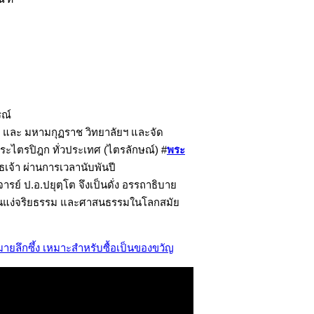
รณ์
ฯ และ มหามกุฏราช วิทยาลัยฯ และจัด
งพระไตรปิฎก ทั่วประเทศ (ไตรลักษณ์) #
พระ
เจ้า ผ่านการเวลานับพันปี
ย์ ป.อ.ปยุตฺโต จึงเป็นดั่ง อรรถาธิบาย
้งในแง่จริยธรรม และศาสนธรรมในโลกสมัย