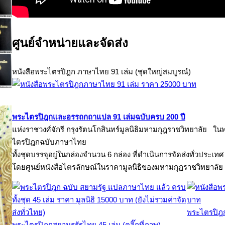
ศูนย์จำหน่ายและจัดส่ง
หนังสือพระไตรปิฎก ภาษาไทย 91 เล่ม (ชุดใหญ่สมบูรณ์)
พระไตรปิฎกและอรรถกถาแปล 91 เล่มฉบับครบ 200 ปี
แห่งราชวงศ์จักรี กรุงรัตนโกสินทร์มูลนิธิมหามกุฎราชวิทยาลัย ในพร
ไตรปิฎกฉบับภาษาไทย
ทั้งชุดบรรจุอยู่ในกล่องจำนวน 6 กล่อง ที่ดำเนินการจัดส่งทั่วประเทศ
โดยศูนย์หนังสือไตรลักษณ์ในราคามูลนิธิของมหามกุฏราชวิทยาลัย
พระไตรปิฎก
พระไตรปิฎกสยามรรัฐไทย 45 เล่ม (คลิ๊กที่ภาพ)