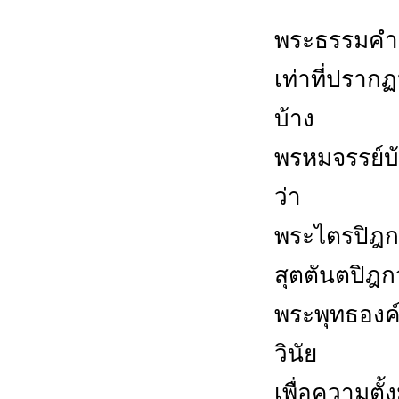
พระธรรมคำสอ
เท่าที่ปราก
บ้าง
พรหมจรรย์บ้า
ว่า
พระไตรปิฎกใ
สุตตันตปิฎก
พระพุทธองค
วินัย
เพื่อความตั