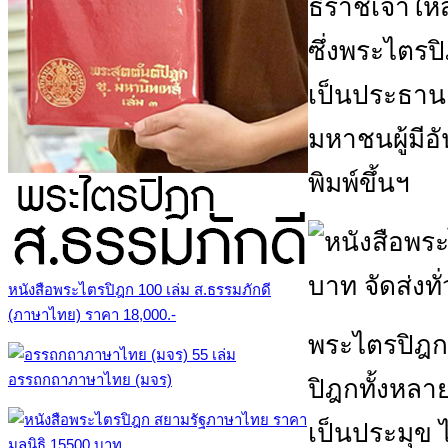
ธิราชเจ้าให้
ซึ่งพระไตรป
เป็นประธาน 
มหาชนผู้มีอั
พิมพ์ขึ้นฯ
หนังสือพระไตรปิฎก 100 เล่ม ส.ธรรมภักดี
(ภาษาไทย) ราคา 18,000.-
พระไตรปิฎก
อรรถกถาภาษาไทย (มจร)
ปิฎกทั้งหลา
เป็นประมุข ไ