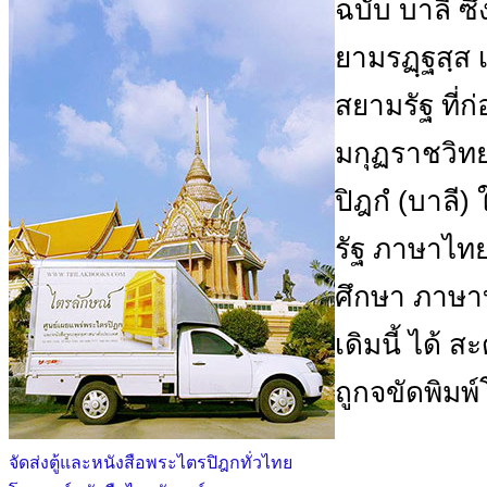
ฉบับ บาลี ซึ่
ยามรฏฺฐสฺส 
สยามรัฐ ที่
มกุฏราชวิทย
ปิฎกํ (บาลี
รัฐ ภาษาไทย เ
ศึกษา ภาษาบ
เดิมนี้ ได้ ส
ถูกจขัดพิมพ
จัดส่งตู้และหนังสือพระไตรปิฎกทั่วไทย