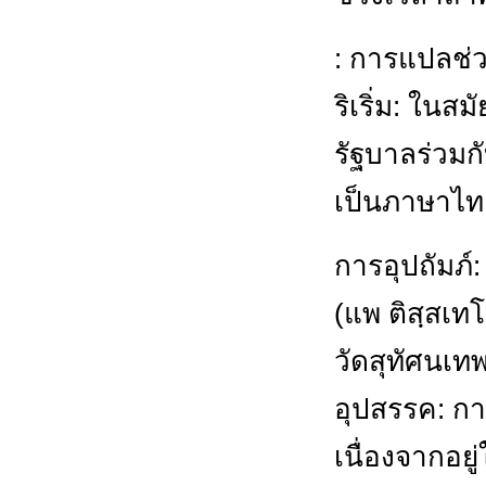
: การแปลช่ว
ริเริ่ม: ใน
รัฐบาลร่วม
เป็นภาษาไท
การอุปถัมภ
(แพ ติสฺสเทโ
วัดสุทัศนเท
อุปสรรค: ก
เนื่องจากอย