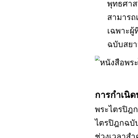
พุทธศาส
สามารถเข
เฉพาะผู้
ฉบับสยา
การกำเนิด
พระไตรปิฎกส
ไตรปิฎกฉบับ
ช่วงเวลาสำคั