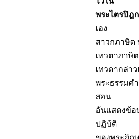
ไว้ใน
พระไตรปิฎก
เอง
สาวกภาษิต 
เทวตาภาษิต
เทวดากล่าว
พระธรรมคำสอ
สอน
อันแสดงข้อป
ปฏิบ้ติ
ของพระภิกษุ