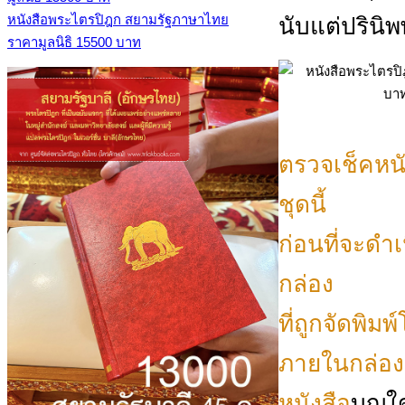
หนังสือพระไตรปิฎก สยามรัฐภาษาไทย
นับแต่ปรินิ
ราคามูลนิธิ 15500 บาท
ตรวจเช็คหน
ชุดนี้
ก่อนที่จะดำเ
กล่อง
ที่ถูกจัดพิ
ภายในกล่องบ
หนังสือ
บุญใด