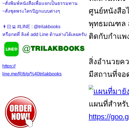
~สั่งพิมพ์หนังสือเพื่อแจกเป็นธรรมทาน
ศูนย์หนังสือไต
~สั่งชุดพระไตรปิฎกแบบต่างๆ
พุทธมณฑล สา
👨🏻‍💻 #LINE : @trilakbooks
ติดกับกำแพ
หรือกดที่ ลิงค์ add Line ด้านล่างได้เลยครับ
สิ่งอำนวยค
https://
มีสถานที่จอ
line.me/R/ti/p/%40trilakbooks
แผนที่สำหรั
https://goo