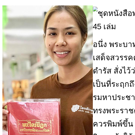
อนึ่ง พระบา
เสด็จสวรรค
ดำรัส สั่งไว้
เป็นที่ระฤก
รมหาประชาธิ
ทรงพระราชดำ
ควรพิมพ์ขึ้