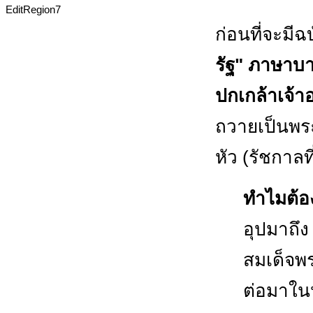
EditRegion7
ก่อนที่จะมี
รัฐ" ภาษาบา
ปกเกล้าเจ้าอย
ถวายเป็นพระ
หัว (รัชกาลท
ทำไมต้อง
อุปมาถึ
สมเด็จพร
ต่อมาในห