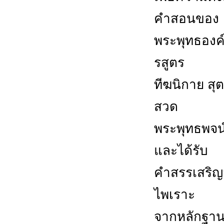
คำสอนของ
พระพุทธองค์
รสูตร
ทีฆนิกาย สุ
สวด
พระพุทธพจน
และได้รับ
คำสรรเสริญจ
ไพเราะ
จากหลักฐานด